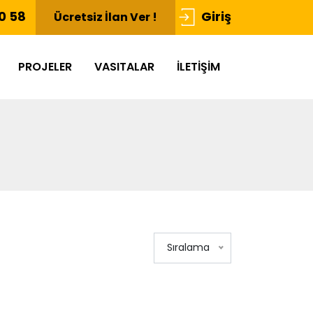
0 58
Giriş
Ücretsiz İlan Ver !
PROJELER
VASITALAR
İLETIŞIM
Sıralama