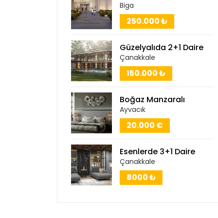
Biga
250.000 ₺
Güzelyalıda 2+1 Daire
Çanakkale
150.000 ₺
Boğaz Manzaralı
Ayvacık
20.000 €
Esenlerde 3+1 Daire
Çanakkale
8000 ₺