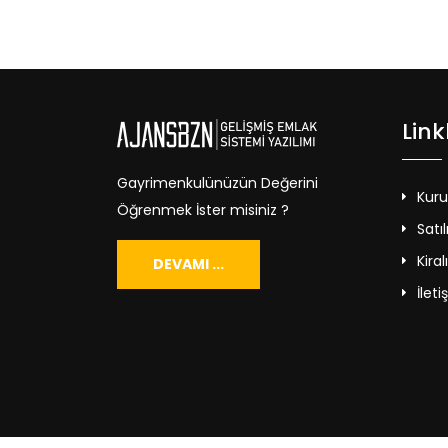
Link
Gayrimenkulünüzün Değerini
Kur
Öğrenmek İster misiniz ?
Satıl
Kiral
DEVAMI ...
İleti