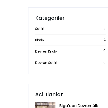
Kategoriler
3
Satılık
2
Kiralık
0
Devren Kiralık
0
Devren Satılık
Acil İlanlar
Biga’dan Devremülk