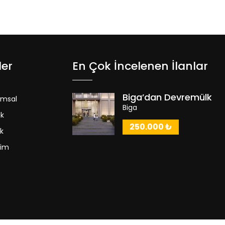
ler
En Çok İncelenen İlanlar
Biga’dan Devremülk
umsal
Biga
ık
250.000 ₺
ık
şim