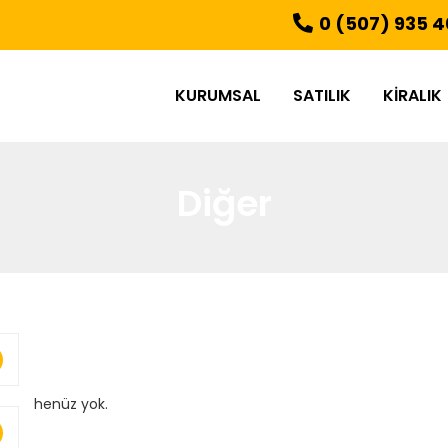
0 (507) 935 4
KURUMSAL
SATILIK
KIRALIK
Diğer
henüz yok.